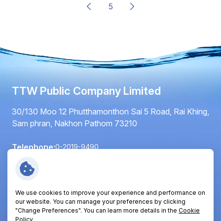
5
TTW Public Company Limited
30/130 Moo 12 Phutthamonthon Sai 5 Road, Rai Khing,
Sam phran, Nakhon Pathom 73210
Telephone:
0-2019-9490
Fax:
0-2420-6064
Email:
info@ttwplc.com
We use cookies to improve your experience and performance on
Follow Us:
our website. You can manage your preferences by clicking
"Change Preferences". You can learn more details in the
Cookie
Policy