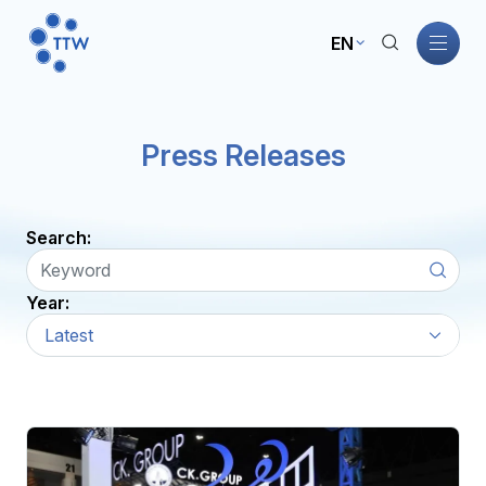
EN
Home
Press Releases
About TTW
Search:
TTW Business
Year:
Sustainability
Latest
Governance
Investors
News and Activities