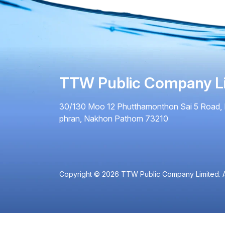
TTW Public Company L
30/130 Moo 12 Phutthamonthon Sai 5 Road, 
phran, Nakhon Pathom 73210
Copyright © 2026 TTW Public Company Limited. Al