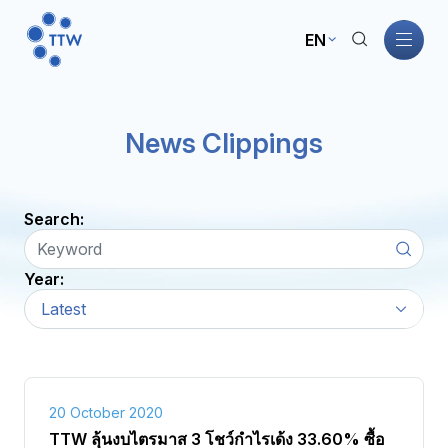
EN
Home
News Clippings
About TTW
Search:
TTW Business
Year:
Sustainability
Latest
Governance
Investors
20 October 2020
TTW ลุ้นงบไตรมาส 3 โชว์กำไรเด้ง 33.60% ซื้อ
News and Activities