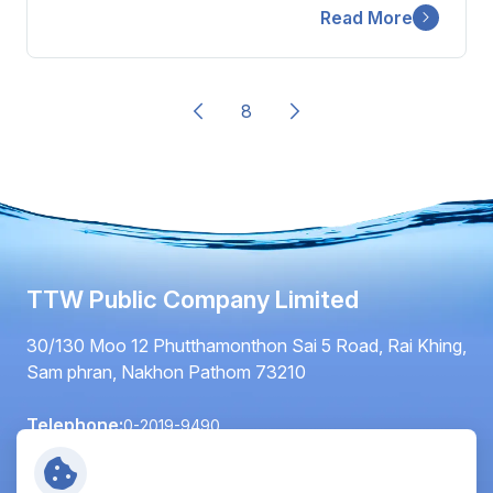
Read More
8
TTW Public Company Limited
30/130 Moo 12 Phutthamonthon Sai 5 Road, Rai Khing,
Sam phran, Nakhon Pathom 73210
Telephone:
0-2019-9490
Fax:
0-2420-6064
Email:
info@ttwplc.com