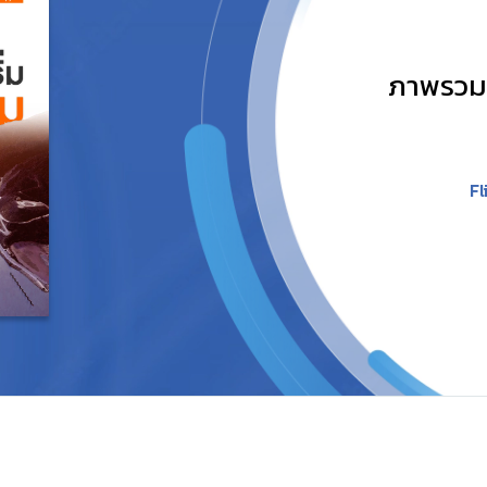
ภาพรวมก
F