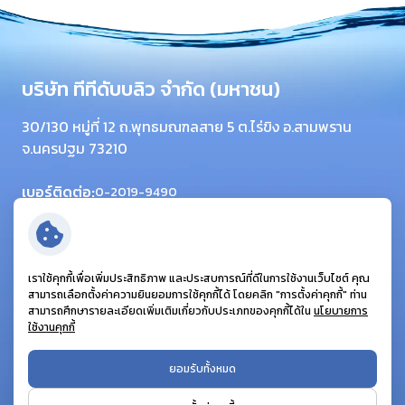
บริษัท ทีทีดับบลิว จำกัด (มหาชน)
30/130 หมู่ที่ 12 ถ.พุทธมณฑลสาย 5 ต.ไร่ขิง อ.สามพราน
จ.นครปฐม 73210
เบอร์ติดต่อ:
0-2019-9490
โทรสาร:
0-2420-6064
อีเมล:
info@ttwplc.com
ติดตามเรา:
เราใช้คุกกี้เพื่อเพิ่มประสิทธิภาพ และประสบการณ์ที่ดีในการใช้งานเว็บไซต์ คุณ
สามารถเลือกตั้งค่าความยินยอมการใช้คุกกี้ได้ โดยคลิก "การตั้งค่าคุกกี้" ท่าน
สามารถศึกษารายละเอียดเพิ่มเติมเกี่ยวกับประเภทของคุกกี้ได้ใน
นโยบายการ
ใช้งานคุกกี้
© สงวนลิขสิทธิ์ พ.ศ. 2569 บริษัท ทีทีดับบลิว จำกัด (มหาชน)
ยอมรับทั้งหมด
ข้อกำหนดและเงื่อนไข
นโยบายคุ้มครองส่วนบุคคล
นโยบายคุกกี้