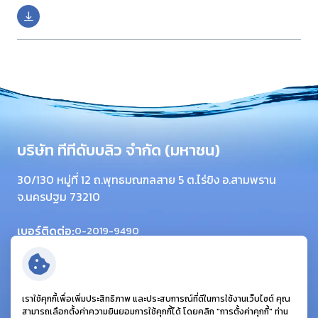
ร่วมงานกับเรา
ติดต่อเรา
บริษัท ทีทีดับบลิว จำกัด (มหาชน)
30/130 หมู่ที่ 12 ถ.พุทธมณฑลสาย 5 ต.ไร่ขิง อ.สามพราน
จ.นครปฐม 73210
เบอร์ติดต่อ:
0-2019-9490
โทรสาร:
0-2420-6064
อีเมล:
info@ttwplc.com
ติดตามเรา:
เราใช้คุกกี้เพื่อเพิ่มประสิทธิภาพ และประสบการณ์ที่ดีในการใช้งานเว็บไซต์ คุณ
สามารถเลือกตั้งค่าความยินยอมการใช้คุกกี้ได้ โดยคลิก "การตั้งค่าคุกกี้" ท่าน