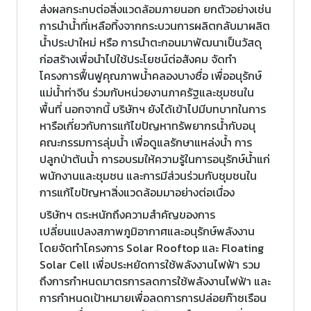
ส่งผลกระทบต่อสิ่งแวดล้อมภายนอก ยกตัวอย่างเช่น
การนำน้ำที่เหลือทิ้งจากกระบวนการผลิตกลับมาผลิต
น้ำประปาใหม่ หรือ การนำตะกอนมาพัฒนาเป็นวัสดุ
ก่อสร้างเพื่อนำไปใช้ประโยชน์ต่อสังคม จัดทำ
โครงการฟื้นฟูคุณภาพน้ำคลองบางซื่อ เพื่ออนุรักษ์
แม่น้ำท่าจีน ร่วมกับหน่วยงานภาครัฐและชุมชนใน
พื้นที่ นอกจากนี้ บริษัทฯ ยังได้เข้าไปมีบทบาทในการ
หารือเกี่ยวกับการแก้ไขปัญหาทรัพยากรน้ำกับอนุ
คณะกรรมการลุ่มน้ำ เพื่อดูแลรักษาแหล่งน้ำ การ
ปลูกป่าต้นน้ำ การอบรมให้ความรู้ในการอนุรักษ์น้ำแก่
พนักงานและชุมชน และการมีส่วนร่วมกับชุมชนใน
การแก้ไขปัญหาสิ่งแวดล้อมมาอย่างต่อเนื่อง
บริษัทฯ ตระหนักถึงความสำคัญของการ
เปลี่ยนแปลงสภาพภูมิอากาศและอนุรักษ์พลังงาน
โดยจัดทำโครงการ Solar Rooftop และ Floating
Solar Cell เพื่อประหยัดการใช้พลังงานไฟฟ้า รวม
ถึงการกำหนดมาตรการลดการใช้พลังงานไฟฟ้า และ
การกำหนดเป้าหมายเพื่อลดการการปล่อยก๊าซเรือน