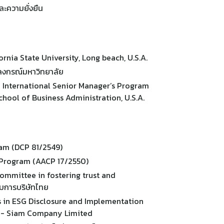
ะความยั่งยืน
rnia State University, Long beach, U.S.A.
ลงกรณ์มหาวิทยาลัย
International Senior Manager’s Program
chool of Business Administration, U.S.A.
ram (DCP 81/2549)
 Program (AACP 17/2550)
Committee in fostering trust and
มการบริษัทไทย
s in ESG Disclosure and Implementation
M - Siam Company Limited