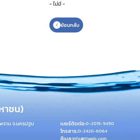
- ไม่มี -
ย้อนกลับ
มหาชน)
สามพราน จ.นครปฐม
เบอร์ติดต่อ:
0-2019-9490
โทรสาร:
0-2420-6064
อีเมล:
info@ttwplc.com