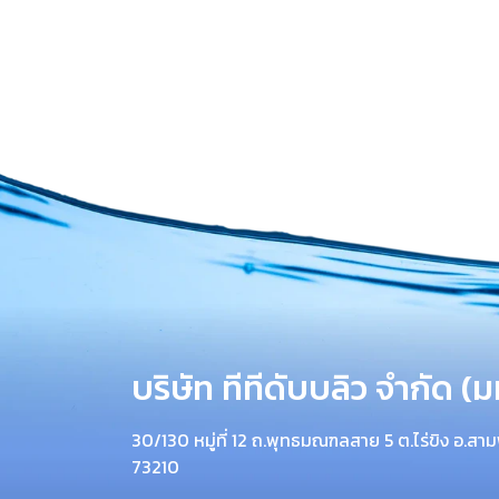
บริษัท ทีทีดับบลิว จำกัด (
30/130 หมู่ที่ 12 ถ.พุทธมณฑลสาย 5 ต.ไร่ขิง อ.
73210