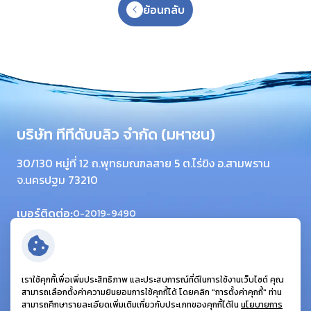
ย้อนกลับ
บริษัท ทีทีดับบลิว จำกัด (มหาชน)
30/130 หมู่ที่ 12 ถ.พุทธมณฑลสาย 5 ต.ไร่ขิง อ.สามพราน
จ.นครปฐม 73210
เบอร์ติดต่อ:
0-2019-9490
โทรสาร:
0-2420-6064
อีเมล:
info@ttwplc.com
ติดตามเรา:
เราใช้คุกกี้เพื่อเพิ่มประสิทธิภาพ และประสบการณ์ที่ดีในการใช้งานเว็บไซต์ คุณ
สามารถเลือกตั้งค่าความยินยอมการใช้คุกกี้ได้ โดยคลิก "การตั้งค่าคุกกี้" ท่าน
สามารถศึกษารายละเอียดเพิ่มเติมเกี่ยวกับประเภทของคุกกี้ได้ใน
นโยบายการ