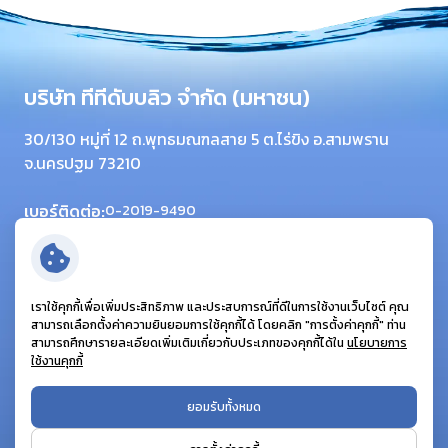
บริษัท ทีทีดับบลิว จำกัด (มหาชน)
30/130 หมู่ที่ 12 ถ.พุทธมณฑลสาย 5 ต.ไร่ขิง อ.สามพราน
จ.นครปฐม 73210
เบอร์ติดต่อ:
0-2019-9490
โทรสาร:
0-2420-6064
อีเมล:
info@ttwplc.com
ติดตามเรา:
เราใช้คุกกี้เพื่อเพิ่มประสิทธิภาพ และประสบการณ์ที่ดีในการใช้งานเว็บไซต์ คุณ
สามารถเลือกตั้งค่าความยินยอมการใช้คุกกี้ได้ โดยคลิก "การตั้งค่าคุกกี้" ท่าน
สามารถศึกษารายละเอียดเพิ่มเติมเกี่ยวกับประเภทของคุกกี้ได้ใน
นโยบายการ
ใช้งานคุกกี้
© สงวนลิขสิทธิ์ พ.ศ. 2569 บริษัท ทีทีดับบลิว จำกัด (มหาชน)
ยอมรับทั้งหมด
ข้อกำหนดและเงื่อนไข
นโยบายคุ้มครองส่วนบุคคล
นโยบายคุกกี้